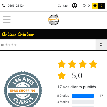
0666123424
Contact
0
0
Artisan Créateur
5,0
17 avis clients publiés
5 étoiles
17
4 étoiles
0