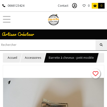
0666123424
Contact
0
0
Artisan Créateur
Accueil
Accessoires
Barrette à cheveux - petit modèle